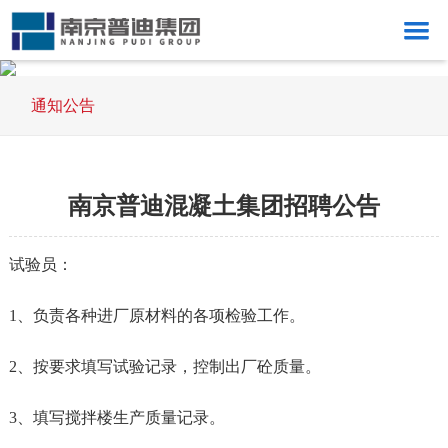
网站德信(中国)
通知公告
公司概况
新闻动态
南京普迪混凝土集团招聘公告
党群工作
成员企业
试验员：
参建工程
1、负责各种进厂原材料的各项检验工作。
信息公开
2、按要求填写试验记录，控制出厂砼质量。
档案工作
通知公告
3、填写搅拌楼生产质量记录。